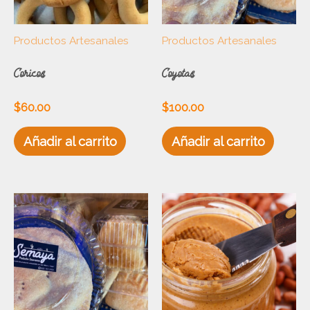
Productos Artesanales
Productos Artesanales
Coricos
Coyotas
$
60.00
$
100.00
Añadir al carrito
Añadir al carrito