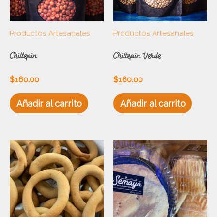
Productos Artesanales
Productos Artesanales
Chiltepin
Chiltepin Verde
$
160.00
$
160.00
Añadir al carrito
Añadir al carrito