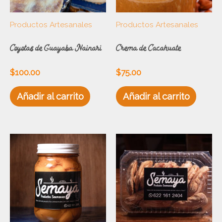
Productos Artesanales
Productos Artesanales
Coyotas de Guayaba Nainari
Crema de Cacahuate
$
100.00
$
75.00
Añadir al carrito
Añadir al carrito