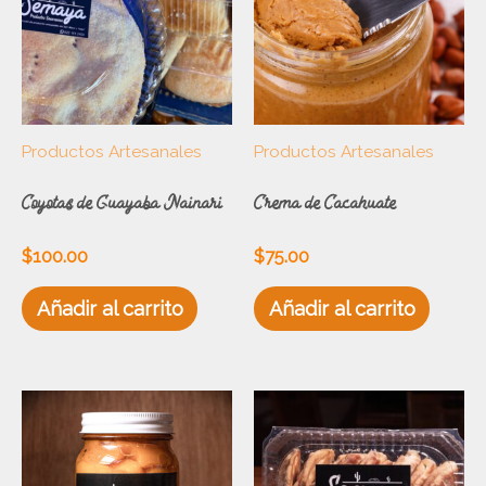
Productos Artesanales
Productos Artesanales
Coyotas de Guayaba Nainari
Crema de Cacahuate
$
100.00
$
75.00
Añadir al carrito
Añadir al carrito