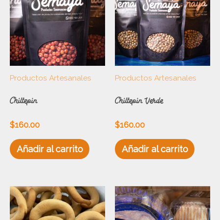
Productos Artesanales
Productos Artesanales
Chiltepin
Chiltepin Verde
$
160.00
$
160.00
Añadir al carrito
Añadir al carrito