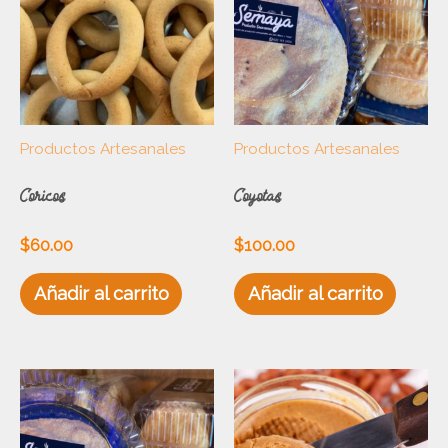
Productos Artesanales
Productos Artesanales
Coricos
Coyotas
$
60.00
$
100.00
Añadir al carrito
Añadir al carrito